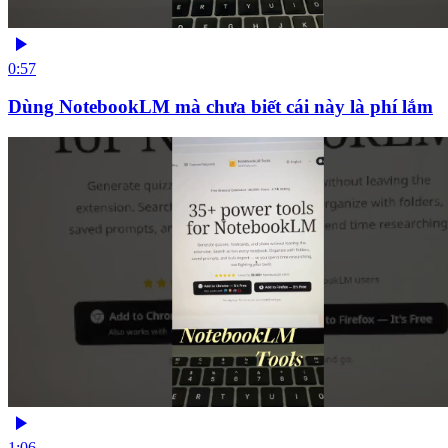
0:57
Dùng NotebookLM mà chưa biết cái này là phí lắm
1:06